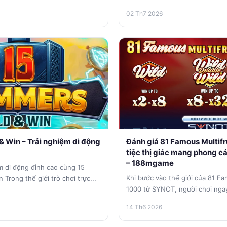
02 Th7 2026
 Win – Trải nghiệm di động
Đánh giá 81 Famous Multifr
tiệc thị giác mang phong c
– 188mgame
m di động đỉnh cao cùng 15
Khi bước vào thế giới của 81 Fa
Trong thế giới trò chơi trực...
1000 từ SYNOT, người chơi ngay
đón...
14 Th6 2026