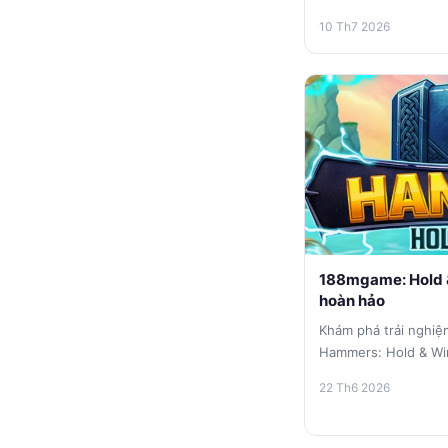
10 Th7 2026
188mgame: Hold &
hoàn hảo
Khám phá trải nghiệ
Hammers: Hold & Win 
22 Th6 2026