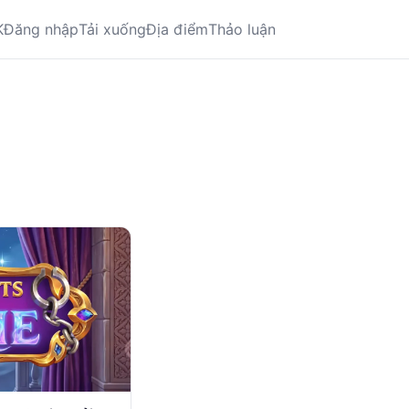
K
Đăng nhập
Tải xuống
Địa điểm
Thảo luận