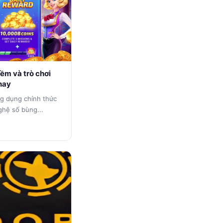
ềm và trò chơi
 nay
ng dụng chính thức
ghệ số bùng...