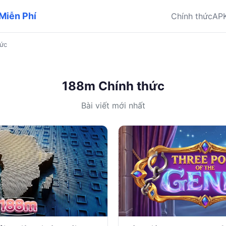
Miễn Phí
Chính thức
AP
hức
188m Chính thức
Bài viết mới nhất