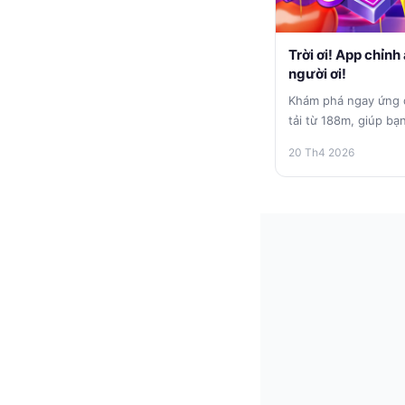
Trời ơi! App chỉnh
người ơi!
Khám phá ngay ứng 
tải từ 188m, giúp bạ
20 Th4 2026