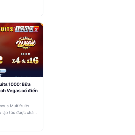
uits 1000: Bữa
ách Vegas cổ điển
mous Multifruits
 lập tức được chào