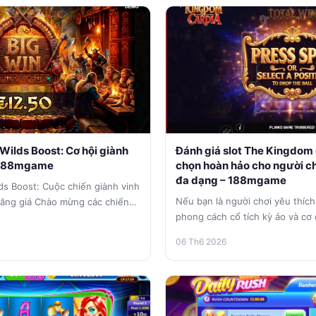
 Wilds Boost: Cơ hội giành
Đánh giá slot The Kingdom 
– 188mgame
chọn hoàn hảo cho người ch
đa dạng – 188mgame
lds Boost: Cuộc chiến giành vinh
Nếu bạn là người chơi yêu thích
băng giá Chào mừng các chiến
phong cách cổ tích kỳ ảo và cơ 
06 Th6 2026