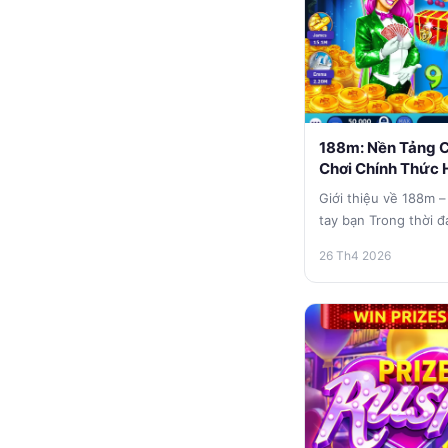
188m: Nền Tảng 
Chơi Chính Thức
Giới thiệu về 188m 
tay bạn Trong thời đ
26 Th4 2026