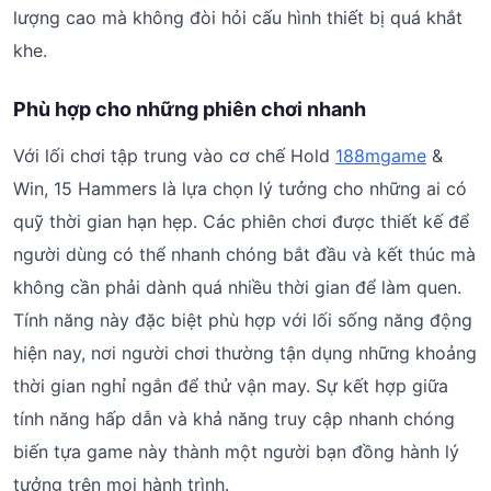
lượng cao mà không đòi hỏi cấu hình thiết bị quá khắt
khe.
Phù hợp cho những phiên chơi nhanh
Với lối chơi tập trung vào cơ chế Hold
188mgame
&
Win, 15 Hammers là lựa chọn lý tưởng cho những ai có
quỹ thời gian hạn hẹp. Các phiên chơi được thiết kế để
người dùng có thể nhanh chóng bắt đầu và kết thúc mà
không cần phải dành quá nhiều thời gian để làm quen.
Tính năng này đặc biệt phù hợp với lối sống năng động
hiện nay, nơi người chơi thường tận dụng những khoảng
thời gian nghỉ ngắn để thử vận may. Sự kết hợp giữa
tính năng hấp dẫn và khả năng truy cập nhanh chóng
biến tựa game này thành một người bạn đồng hành lý
tưởng trên mọi hành trình.