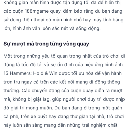
Không gian màn hình được tận dụng tối đa để hiển thị
các cuộn 188mgame quay, đảm bảo rằng dù bạn đang
sử dụng điện thoại có màn hình nhỏ hay máy tính bảng
lớn, hình ảnh vẫn luôn sắc nét và sống động.
Sự mượt mà trong từng vòng quay
Một trong những yếu tố quan trọng nhất của trò chơi di
động là tốc độ tải và sự ổn định của hiệu ứng hình ảnh.
15 Hammers: Hold & Win được tối ưu hóa để vận hành
trơn tru ngay cả trên các kết nối mạng di động thông
thường. Các chuyển động của cuộn quay diễn ra mượt
mà, không bị giật lag, giúp người chơi duy trì được nhịp
độ giải trí mong muốn. Dù bạn đang ở trong một quán
cà phê, trên xe buýt hay đang thư giãn tại nhà, trò chơi
này luôn sẵn sàng mang đến những trải nghiệm chất